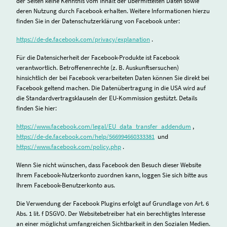
der Seiten keine Kenntnis vom Inhalt der übermittelten Daten sowie
deren Nutzung durch Facebook erhalten. Weitere Informationen hierzu
finden Sie in der Datenschutzerklärung von Facebook unter:
https://de-de.facebook.com/privacy/explanation
.
Für die Datensicherheit der Facebook-Produkte ist Facebook
verantwortlich. Betroffenenrechte (z. B. Auskunftsersuchen)
hinsichtlich der bei Facebook verarbeiteten Daten können Sie direkt bei
Facebook geltend machen. Die Datenübertragung in die USA wird auf
die Standardvertragsklauseln der EU-Kommission gestützt. Details
finden Sie hier:
https://www.facebook.com/legal/EU_data_transfer_addendum
,
https://de-de.facebook.com/help/566994660333381
und
https://www.facebook.com/policy.php
.
Wenn Sie nicht wünschen, dass Facebook den Besuch dieser Website
Ihrem Facebook-Nutzerkonto zuordnen kann, loggen Sie sich bitte aus
Ihrem Facebook-Benutzerkonto aus.
Die Verwendung der Facebook Plugins erfolgt auf Grundlage von Art. 6
Abs. 1 lit. f DSGVO. Der Websitebetreiber hat ein berechtigtes Interesse
an einer möglichst umfangreichen Sichtbarkeit in den Sozialen Medien.